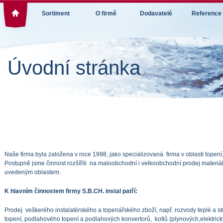
Sortiment
O firmě
Dodavatelé
Reference
Úvodní stránka
Naše firma byla založena v roce 1998, jako specializovaná firma v oblasti topení,
Postupně jsme činnost rozšířili na maloobchodní i velkoobchodní prodej materiá
uvedeným oblastem.
K hlavním činnostem firmy S.B.CH. instal patří:
Prodej veškerého instalatérského a topenářského zboží, např. rozvody teplé a s
topení, podlahového topení a podlahových konvertorů, kotlů (plynových,elektrický