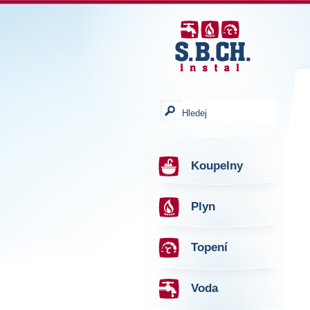
Koupelny
Plyn
Topení
Voda