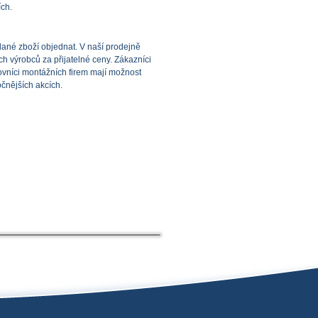
ích.
dané zboží objednat. V naší prodejně
h výrobců za přijatelné ceny. Zákazníci
racovníci montážních firem mají možnost
čnějších akcích.