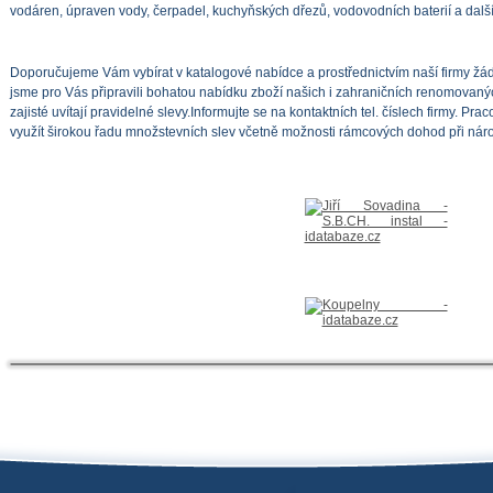
vodáren, úpraven vody, čerpadel, kuchyňských dřezů, vodovodních baterií a dalš
Doporučujeme Vám vybírat v katalogové nabídce a prostřednictvím naší firmy žá
jsme pro Vás připravili bohatou nabídku zboží našich i zahraničních renomovanýc
zajisté uvítají pravidelné slevy.Informujte se na kontaktních tel. číslech firmy. P
využít širokou řadu množstevních slev včetně možnosti rámcových dohod při náro